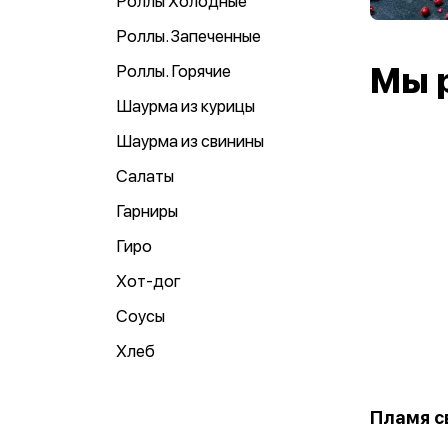
Роллы Холодные
Роллы. Запеченные
Роллы. Горячие
Мы 
Шаурма из курицы
Шаурма из свинины
Салаты
Гарниры
Гиро
Хот-дог
Соусы
Хлеб
Пламя с