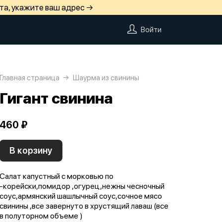
та, укажите ваш адрес →
Войти
Главная страница
Шаурма из свинины
Гигант свинина
460 ₽
В корзину
Салат капустный с морковью по
-корейски,помидор ,огурец,нежны чесночный
соус,армянский шашлычный соус,сочное мясо
свинины ,все завернуто в хрустящий лаваш (все
в полуторном объеме )