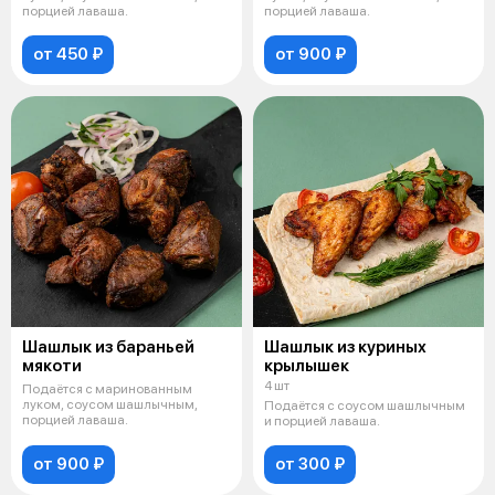
порцией лаваша.
порцией лаваша.
от 450 ₽
от 900 ₽
Шашлык из бараньей
Шашлык из куриных
мякоти
крылышек
4 шт
Подаётся с маринованным
луком, соусом шашлычным,
Подаётся с соусом шашлычным
порцией лаваша.
и порцией лаваша.
от 900 ₽
от 300 ₽