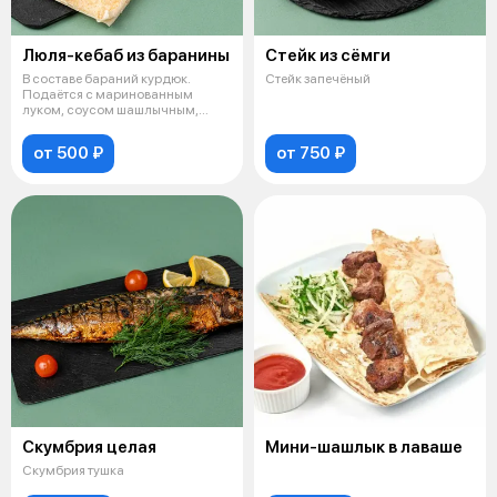
Люля-кебаб из баранины
Стейк из сёмги
В составе бараний курдюк.
Стейк запечёный
Подаётся с маринованным
луком, соусом шашлычным,
порцией лаваша.
от 500 ₽
от 750 ₽
Скумбрия целая
Мини-шашлык в лаваше
Скумбрия тушка