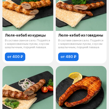
Люля-кебаб из курицы
Люля-кебаб из говядины
В составе свиное сало. Подаётся
В составе свиное сало. Подаётся
с маринованным луком, соусом
с маринованным луком, соусом
шашлычным, порцией лаваша.
шашлычным, порцией лаваша.
от 400 ₽
от 480 ₽