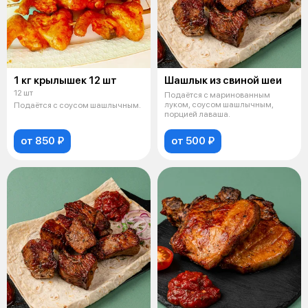
1 кг крылышек 12 шт
Шашлык из свиной шеи
12 шт
Подаётся с маринованным
луком, соусом шашлычным,
Подаётся с соусом шашлычным.
порцией лаваша.
от 850 ₽
от 500 ₽