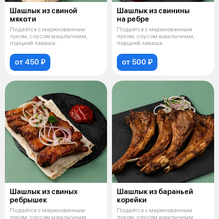
Шашлык из свиной
Шашлык из свинины
мякоти
на ребре
Подаётся с маринованным
Подаётся с маринованным
луком, соусом шашлычным,
луком, соусом шашлычным,
порцией лаваша.
порцией лаваша.
от 450 ₽
от 500 ₽
Шашлык из свиных
Шашлык из бараньей
ребрышек
корейки
Подаётся с маринованным
Подаётся с маринованным
луком, соусом шашлычным,
луком, соусом шашлычным,